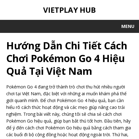
VIETPLAY HUB
MENU
Hướng Dẫn Chi Tiết Cách
Chơi Pokémon Go 4 Hiệu
Quả Tại Việt Nam
Pokémon Go 4 đang trở thành trò chơi thu hút nhiều người
chơi tại Việt Nam, đặc biệt với những ai muốn khám phá thế
giới quanh mình. Để chơi Pokémon Go 4 hiệu quả, bạn cần
hiểu rõ cách thức hoạt động và các mẹo giúp nâng cao trải
nghiệm. Trong bài viết này, chúng tôi sẽ chia sẻ cách chơi
Pokémon Go hiệu quả, giúp bạn bắt thú tốt hơn. Đầu tiên, hãy
để ý đến cách chơi Pokémon Go hiệu quả bằng cách tham gia
các buổi đi bộ cộng đồng hoặc hoạt động ngoài trời. Thứ hai,