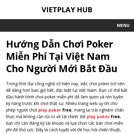
VIETPLAY HUB
MENU
Hướng Dẫn Chơi Poker
Miễn Phí Tại Việt Nam
Cho Người Mới Bắt Đầu
Trong thời đại công nghệ số hiện nay, việc chơi poker trở nên
dễ dàng hơn bao giờ hết, đặc biệt tại Việt Nam. Bạn có thể bắt
đầu hành trình chơi poker miễn phí để làm quen và rèn luyện
kỹ năng trước khi chơi thật sự. Nhiều trang web uy tín cho
phép người chơi
play poker
free
, mang lại trải nghiệm chân
thực mà không cần rủi ro về tài chính. Để
play poker
free
,
bạn chỉ cần đăng ký tài khoản và lựa chọn các bàn chơi miễn
phí để thử sức. Đây là cách tuyệt vời để học hỏi chiến thuật,