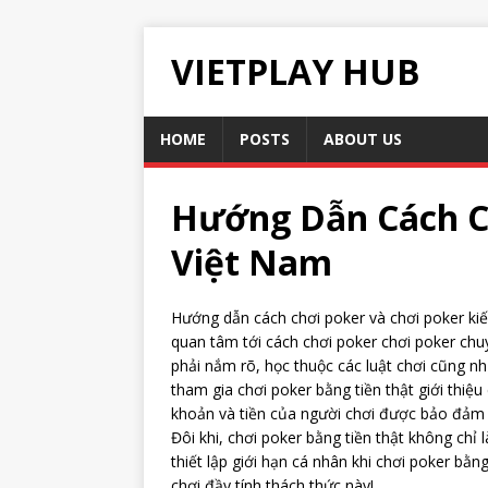
VIETPLAY HUB
HOME
POSTS
ABOUT US
Hướng Dẫn Cách Ch
Việt Nam
Hướng dẫn cách chơi poker và chơi poker kiếm
quan tâm tới cách chơi poker chơi poker chu
phải nắm rõ, học thuộc các luật chơi cũng nh
tham gia chơi poker bằng tiền thật giới thiệ
khoản và tiền của người chơi được bảo đảm t
Đôi khi, chơi poker bằng tiền thật không chỉ 
thiết lập giới hạn cá nhân khi chơi poker bằn
chơi đầy tính thách thức này!